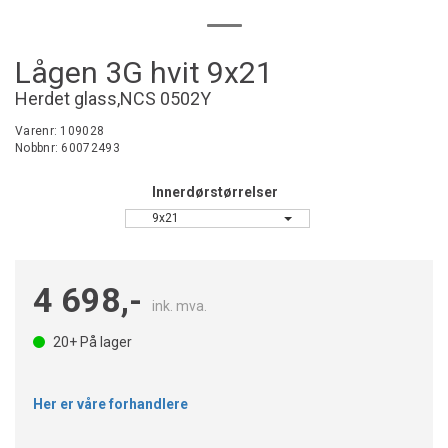
Lågen 3G hvit 9x21
Herdet glass,NCS 0502Y
Varenr:
109028
Nobbnr:
60072493
Innerdørstørrelser
9x21
4 698,-
ink. mva.
20+
På lager
Her er våre forhandlere