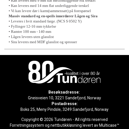
• Kan leveres med 9 mm flat mellomliggende eik terskel
• Kan leveres med 14 mm flat underliggende terskel
• Vi kan levere dør i karm(sammensatt) på forespørsel
Massiv standard og en-speils innerdører Lågen og Sira
• Leveres i hvit standard farge. (NCS S 0502 Y)
• Fyllinger 12-16 mm tykkelse
• Ramtre 100 mm - 140 mm
• Lågen leveres uten glasslist
• Sira leveres med MDF glasslist og sprosser
Besøksadresse:
Gneisveien 10, 3221 Sandefjord, Norway
Postadresse:
Boks 25, Meny Pindsle, 3249 Sandefjord, Norway
Copyright © 2026 Tundøren - All rights reserved
Forretningssystem
og
nettbutikkløsning
levert av
Multicase™