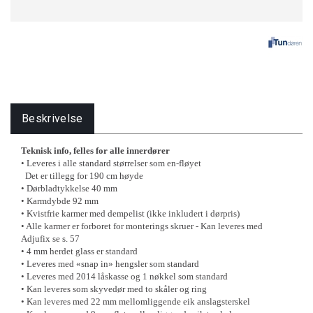
Beskrivelse
Teknisk info, felles for alle innerdører
• Leveres i alle standard størrelser som en-fløyet
Det er tillegg for 190 cm høyde
• Dørbladtykkelse 40 mm
• Karmdybde 92 mm
• Kvistfrie karmer med dempelist (ikke inkludert i dørpris)
• Alle karmer er forboret for monterings skruer - Kan leveres med
Adjufix se s. 57
• 4 mm herdet glass er standard
• Leveres med «snap in» hengsler som standard
• Leveres med 2014 låskasse og 1 nøkkel som standard
• Kan leveres som skyvedør med to skåler og ring
• Kan leveres med 22 mm mellomliggende eik anslagsterskel