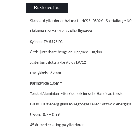
Beskrivelse
Standard ytterdør er hvitmalt i NCS S: 0502Y - Spesialfarge NCS 
Låskasse Dorma 912 FG eller lignende.
Sylinder TV 5596 FG
6 stk. justerbare hengsler. Opp/ned – ut/inn
Justerbart sluttstykke Abloy LP712
Dørtykkelse 62mm
Karmdybde 105mm
Terskel Aluminium ytterside, eik innside. Handicap terskel
Glass: Klart energiglass m/Argongass eller Cotzwold energigl
U-verdi 0,7 – 0,99
45 år med erfaring på ytterdører