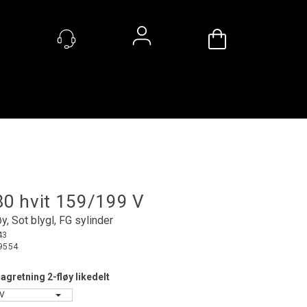
Handlevogn
Logg inn
80 hvit 159/199 V
øy, Sot blygl, FG sylinder
43
9554
agretning 2-fløy likedelt
 V