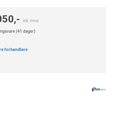
050,-
ink. mva.
lingsvare (
41
dager)
re forhandlere