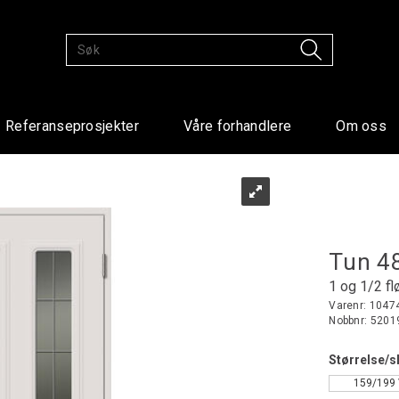
Referanseprosjekter
Våre forhandlere
Om oss
Tun 4
1 og 1/2 fl
Varenr:
1047
Nobbnr:
5201
Størrelse/sl
159/199