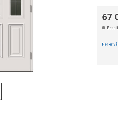
67 
Bestil
Her er vå