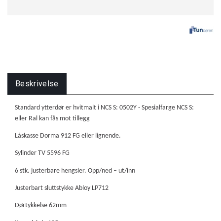
Beskrivelse
Standard ytterdør er hvitmalt i NCS S: 0502Y - Spesialfarge NCS S:
eller Ral kan fås mot tillegg
Låskasse Dorma 912 FG eller lignende.
Sylinder TV 5596 FG
6 stk. justerbare hengsler. Opp/ned – ut/inn
Justerbart sluttstykke Abloy LP712
Dørtykkelse 62mm