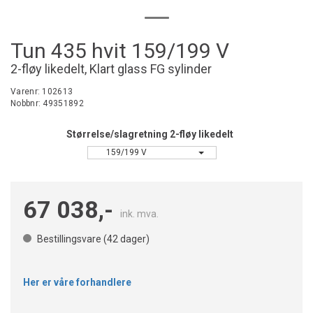
Tun 435 hvit 159/199 V
2-fløy likedelt, Klart glass FG sylinder
Varenr:
102613
Nobbnr:
49351892
Størrelse/slagretning 2-fløy likedelt
159/199 V
67 038,-
ink. mva.
Bestillingsvare (
42
dager)
Her er våre forhandlere