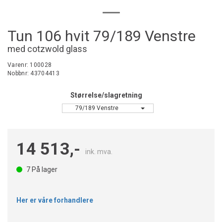
Tun 106 hvit 79/189 Venstre
med cotzwold glass
Varenr:
100028
Nobbnr:
43704413
Størrelse/slagretning
79/189 Venstre
14 513,-
ink. mva.
7
På lager
Her er våre forhandlere