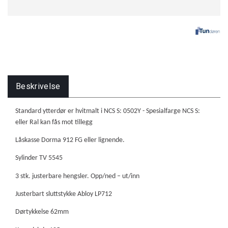
Beskrivelse
Standard ytterdør er hvitmalt i NCS S: 0502Y - Spesialfarge NCS S:
eller Ral kan fås mot tillegg
Låskasse Dorma 912 FG eller lignende.
Sylinder TV 5545
3 stk. justerbare hengsler. Opp/ned – ut/inn
Justerbart sluttstykke Abloy LP712
Dørtykkelse 62mm