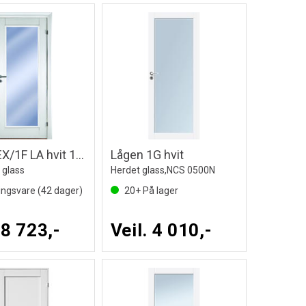
Id Tun EX/1F LA hvit 12x22
Lågen 1G hvit
 glass
Herdet glass,NCS 0500N
lingsvare (
42
dager)
20+
På lager
 8 723,-
Veil. 4 010,-