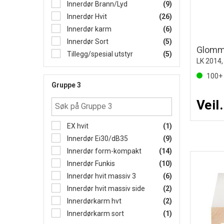
Innerdør Brann/Lyd
(9)
Innerdør Hvit
(26)
Innerdør karm
(6)
Innerdør Sort
(5)
Glomma
Tillegg/spesial utstyr
(5)
LK 2014,
100+
Gruppe 3
Veil
EX hvit
(1)
Innerdør Ei30/dB35
(9)
Innerdør form-kompakt
(14)
Innerdør Funkis
(10)
Innerdør hvit massiv 3
(6)
Innerdør hvit massiv side
(2)
Innerdørkarm hvt
(2)
Innerdørkarm sort
(1)