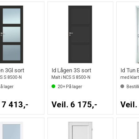
n 3Gl sort
Id Lågen 3S sort
CS S 8500-N
Malt i NCS S 8500-N
med klart
å lager
20+
På lager
Bestil
. 7 413,-
Veil. 6 175,-
Veil.