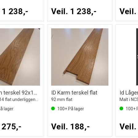
. 1 238,-
Veil. 1 238,-
Veil.
ID Karm terskel 92x14 flat underliggende
ID Karm terskel flat
Id Låge
92 mmx14 flat underliggende
92 mm flat
Malt i NC
å lager
100+
På lager
100+
P
. 275,-
Veil. 188,-
Veil.