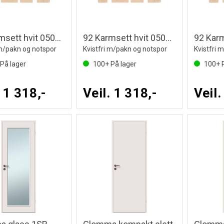
92 Karmsett hvit 0500-N
92 Karmsett hvit 0502Y
 m/pakn og notspor
Kvistfri m/pakn og notspor
Kvistfri 
På lager
100+
På lager
100+
P
. 1 318,-
Veil. 1 318,-
Veil.