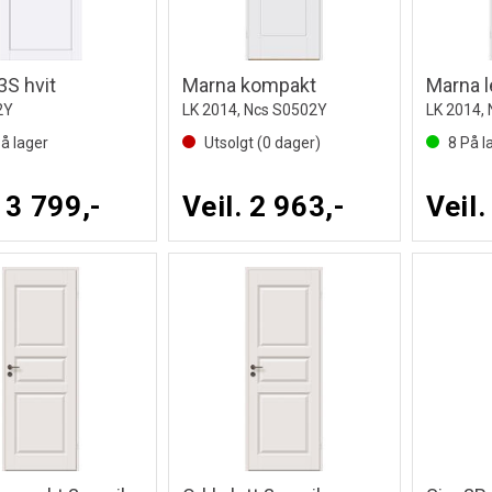
3S hvit
Marna kompakt
Marna l
2Y
LK 2014, Ncs S0502Y
LK 2014,
å lager
Utsolgt (
0
dager)
8
På l
. 3 799,-
Veil. 2 963,-
Veil.