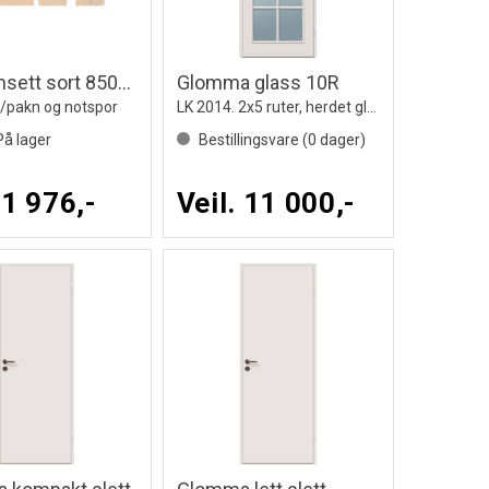
92 Karmsett sort 8500-N
Glomma glass 10R
m/pakn og notspor
LK 2014. 2x5 ruter, herdet glass,S0502Y
å lager
Bestillingsvare (
0
dager)
 1 976,-
Veil. 11 000,-