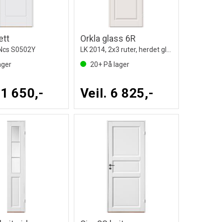
ett
Orkla glass 6R
 Ncs S0502Y
LK 2014, 2x3 ruter, herdet glass,S0502Y
ager
20+
På lager
 1 650,-
Veil. 6 825,-