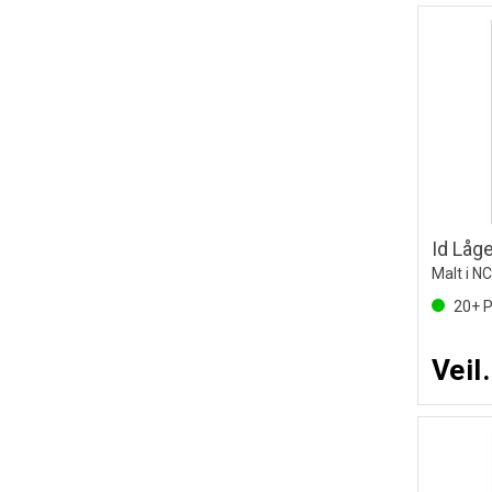
Id Låge
Malt i N
20+
P
Veil