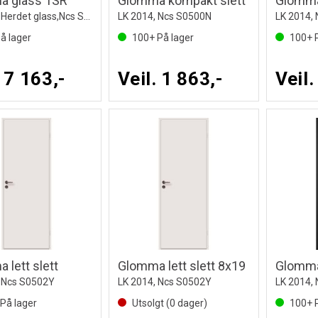
a glass 1SR
Glomma kompakt slett
Glomma
LK 2014. Herdet glass,Ncs S0502Y
LK 2014, Ncs S0500N
LK 2014,
å lager
100+
På lager
100+
P
. 7 163,-
Veil. 1 863,-
Veil.
 lett slett
Glomma lett slett 8x19
, Ncs S0502Y
LK 2014, Ncs S0502Y
LK 2014,
På lager
Utsolgt (
0
dager)
100+
P