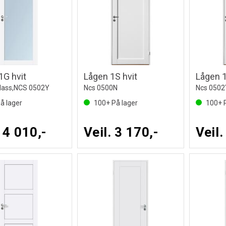
1G hvit
Lågen 1S hvit
Lågen 1
glass,NCS 0502Y
Ncs 0500N
Ncs 0502
å lager
100+
På lager
100+
P
. 4 010,-
Veil. 3 170,-
Veil.