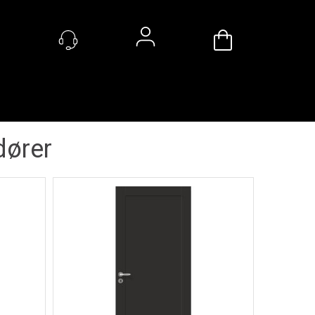
Handlevogn
Logg inn
dører