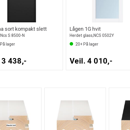
 sort kompakt slett
Lågen 1G hvit
 Ncs S 8500-N
Herdet glass,NCS 0502Y
På lager
20+
På lager
. 3 438,-
Veil. 4 010,-