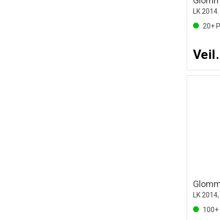
Glomm
20+
P
Veil
Glomma
LK 2014
100+