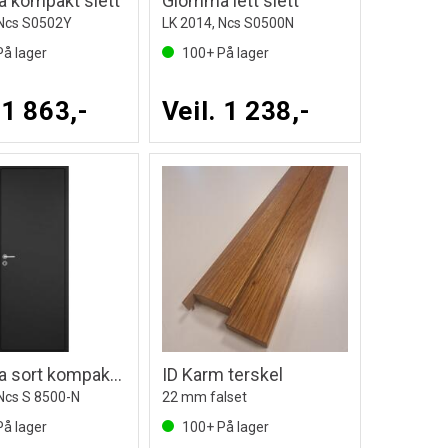
 kompakt slett
Glomma lett slett
 Ncs S0502Y
LK 2014, Ncs S0500N
å lager
100+
På lager
 1 863,-
Veil. 1 238,-
Glomma sort kompakt slett
ID Karm terskel
 Ncs S 8500-N
22 mm falset
å lager
100+
På lager