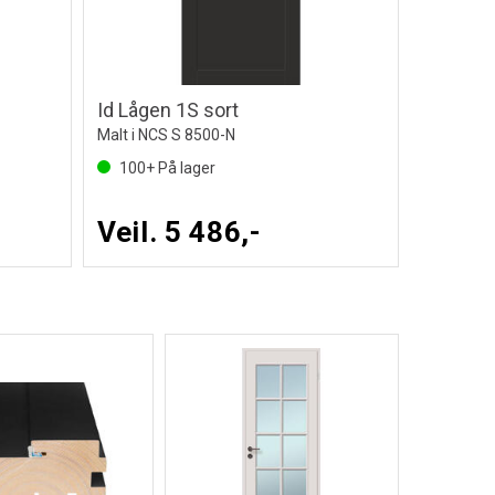
Id Lågen 1S sort
Malt i NCS S 8500-N
100+
På lager
Veil. 5 486,-