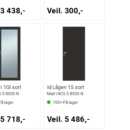
 3 438,-
Veil. 300,-
n 1Gl sort
Id Lågen 1S sort
S S 8500-N
Malt i NCS S 8500-N
å lager
100+
På lager
 5 718,-
Veil. 5 486,-